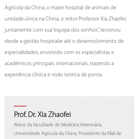
Agrícola da China, o maior hospital de animais de
unidade-única na China, o reitor Professor Xia Zhaofei,
juntamente com sua “equipa dos sonhos”, lecionou
desde a gestão hospitalar até o desenvolvimento de
especialidades, envolvido com os especialistas e
acadêmicos principais internacionais, trazendo a
experiência clínica e visão teórica de ponta.
A/Prof. Dr. Li Gebin
Prof. Dr. Xia Zhaofei
A/Prof. Dr. Li Gebin
Prof. Dr. Xia Zhaofei
Vice-Reitor do Hospital Universitário Veterinário da Universidade
Vice-Reitor do Hospital Universitário Veterinário da Universidade
Reitor da Faculdade de Medicina Veterinária,
Reitor da Faculdade de Medicina Veterinária,
Agrícola da China, Secretário-Geral Adjunto da filial de
Agrícola da China, Secretário-Geral Adjunto da filial de
Universidade Agrícola da China, Presidente da filial de
Universidade Agrícola da China, Presidente da filial de