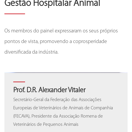
Gestão Hospitalar Animal
Os membros do painel expressaram os seus próprios
pontos de vista, promovendo a coprosperidade
diversificada da indústria.
Dr. Chen Junda
Prof. D.R. Alexander Vitaler
Dr. Chen Junda
Prof. D.R. Alexander Vitaler
Diretor de Tecnologia de Loving Kindness Animal
Secretário-Geral da Federação das Associações
Diretor de Tecnologia de Loving Kindness Animal
Secretário-Geral da Federação das Associações
Hospital
Europeias de Veterinários de Animais de Companhia
Hospital
Europeias de Veterinários de Animais de Companhia
(FECAVA), Presidente da Associação Romena de
(FECAVA), Presidente da Associação Romena de
Veterinários de Pequenos Animais
Veterinários de Pequenos Animais