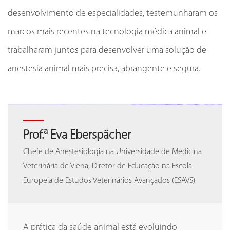
desenvolvimento de especialidades, testemunharam os
marcos mais recentes na tecnologia médica animal e
trabalharam juntos para desenvolver uma solução de
anestesia animal mais precisa, abrangente e segura.
a
a
Zhang Lei
Prof.
Zhang Lei
Prof.
Eva Eberspächer
Eva Eberspächer
Co-fundador do Quanxinquanyi Animal Hospital
Chefe de Anestesiologia na Universidade de Medicina
Co-fundador do Quanxinquanyi Animal Hospital
Chefe de Anestesiologia na Universidade de Medicina
Group, Diretor do Centro de Referral do
Veterinária de Viena, Diretor de Educação na Escola
Group, Diretor do Centro de Referral do
Veterinária de Viena, Diretor de Educação na Escola
Quanxinquanyi Animal Hospital
Europeia de Estudos Veterinários Avançados (ESAVS)
Quanxinquanyi Animal Hospital
Europeia de Estudos Veterinários Avançados (ESAVS)
A introdução de novas tecnologias de anestesia
A prática da saúde animal está evoluindo
A introdução de novas tecnologias de anestesia
A prática da saúde animal está evoluindo