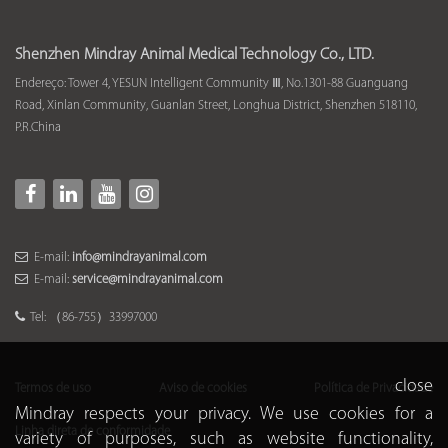
Shenzhen Mindray Animal Medical Technology Co., LTD.
Endereço: Tower 4, YESUN Intelligent Community Ⅲ, No.1301-88 Guanguang
Road, Xinlan Community, Guanlan Street, Longhua District, Shenzhen 518110,
P.R.China
E-mail:
info@mindrayanimal.com
E-mail:
service@mindrayanimal.com
Tel: （86-755）33997000
close
Termos de uso
Aviso de cookies
Política de Privacidade
Mindray respects your privacy. We use cookies for a
Linha direta de conformidade
variety of purposes, such as website functionality,