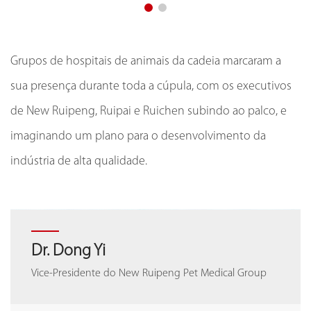
Grupos de hospitais de animais da cadeia marcaram a
sua presença durante toda a cúpula, com os executivos
de New Ruipeng, Ruipai e Ruichen subindo ao palco, e
imaginando um plano para o desenvolvimento da
indústria de alta qualidade.
Hu Wenqiang
Dr. Dong Yi
Hu Wenqiang
Dr. Dong Yi
Presidente rotativo do Hospital Veterinário da Cadeia
Vice-Presidente do New Ruipeng Pet Medical Group
Presidente rotativo do Hospital Veterinário da Cadeia
Vice-Presidente do New Ruipeng Pet Medical Group
Nacional de Ringpai
Nacional de Ringpai