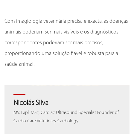
Com imagiologia veterinária precisa e exacta, as doenças
animais poderiam ser mais visíveis e os diagnósticos
correspondentes poderiam ser mais precisos,
proporcionando uma solução fiável e robusta para a
saúde animal.
Nahum Arellano
Dra. Alice Rădulescu
Nicolás Silva
Nahum Arellano
Dra. Alice Rădulescu
Especialista mexicano em imagens de pequenos
Presidente da Associação de Cardiologistas Veterinários
MV. Dipl. MSc, Cardiac Ultrasound Specialist Founder of
Especialista mexicano em imagens de pequenos
Presidente da Associação de Cardiologistas Veterinários
animais, fundador de Ultrasonovet GDL
da Roménia (ACVR)
Cardio Care Veterinary Cardiology
animais, fundador de Ultrasonovet GDL
da Roménia (ACVR)