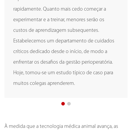
pode acarretar altos custos iniciais, tal como
rapidamente. Quanto mais cedo começar a
pode acarretar altos custos iniciais, tal como
rapidamente. Quanto mais cedo começar a
aquisição de equipamentos e medicamentos.
experimentar e a treinar, menores serão os
aquisição de equipamentos e medicamentos.
experimentar e a treinar, menores serão os
Optamos por colaborar com a Mindray Animal
custos de aprendizagem subsequentes.
Optamos por colaborar com a Mindray Animal
custos de aprendizagem subsequentes.
Medical, de modo a garantir os serviços médicos
Estabelecemos um departamento de cuidados
Medical, de modo a garantir os serviços médicos
Estabelecemos um departamento de cuidados
de alta qualidade através de investimentos mais
críticos dedicado desde o início, de modo a
de alta qualidade através de investimentos mais
críticos dedicado desde o início, de modo a
sustentáveis.
enfrentar os desafios da gestão perioperatória.
sustentáveis.
enfrentar os desafios da gestão perioperatória.
Hoje, tornou-se um estudo típico de caso para
Hoje, tornou-se um estudo típico de caso para
muitos colegas aprenderem.
muitos colegas aprenderem.
À medida que a tecnologia médica animal avança, as