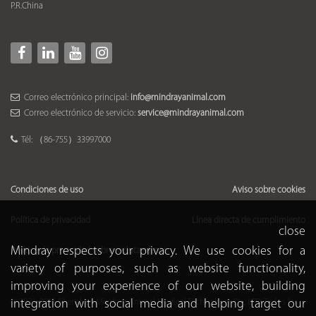
P.R.China
Correo electrónico principal:
info@mindrayanimal.com
Correo electrónico de servicio:
service@mindrayanimal.com
Tél: （86-755）33997000
Condiciones de uso
Aviso sobre cookies
Política de privacidad
Línea directa de cumplimiento
close
Mindray respects your privacy. We use cookies for a
Política de privacidad sobre reclutamiento
variety of purposes, such as website functionality,
improving your experience of our website, building
integration with social media and helping target our
© 2021-2026 Shenzhen Mindray Animal Medical Technology Co., LTD. Todos los