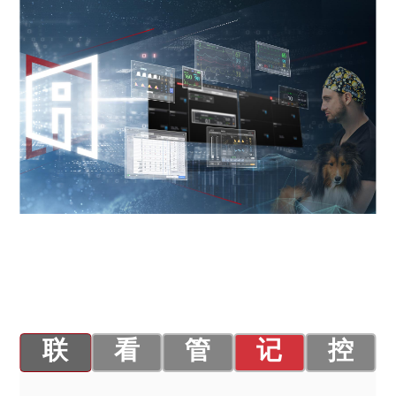
联
看
管
记
控