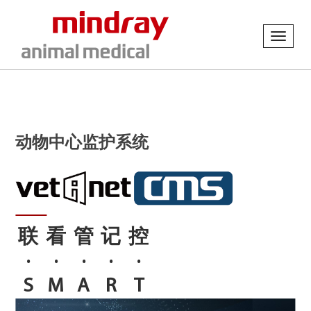
Toggl
navig
动物中心监护系统
联
看
管
记
控
·
·
·
·
·
S
M
A
R
T