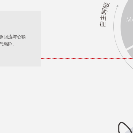
脉回流与心输
气塌陷。