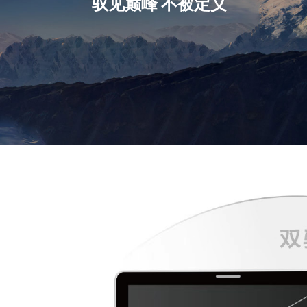
驭见巅峰 不被定义