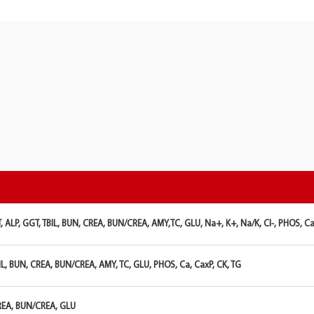
T, ALP, GGT, TBIL, BUN, CREA, BUN/CREA, AMY,TC, GLU, Na+, K+, Na/K, Cl-, PHOS, Ca
TBIL, BUN, CREA, BUN/CREA, AMY, TC, GLU, PHOS, Ca, CaxP, CK, TG
CREA, BUN/CREA, GLU