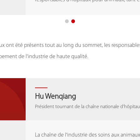
x ont été présents tout au long du sommet, les responsables
ement de l'industrie de haute qualité.
Hu Wenqiang
Dr. Dong Yi
Hu Wenqiang
Dr. Dong Yi
Président tournant de la chaîne nationale d'hôpitaux
Vice-président du New Ruipeng Pet Medical Group
Président tournant de la chaîne nationale d'hôpitaux
Vice-président du New Ruipeng Pet Medical Group
La chaîne de l'industrie des soins aux anim
La spécialisation aide les hôpitaux à créer des 
La chaîne de l'industrie des soins aux anim
La spécialisation aide les hôpitaux à créer des 