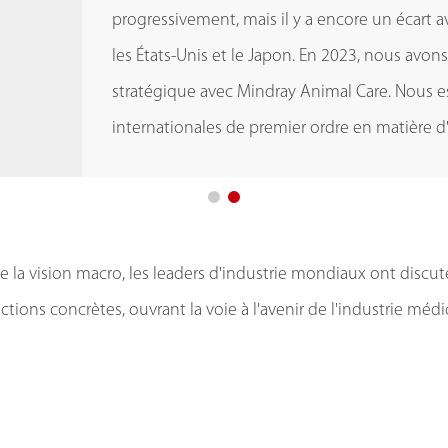
progressivement, mais il y a encore un écart 
à atteindre une croissance rapide. En matièr
progressivement, mais il y a encore un écart 
à atteindre une croissance rapide. En matièr
les États-Unis et le Japon. En 2023, nous avo
adapter aux circonstances et introduire des s
les États-Unis et le Japon. En 2023, nous avo
adapter aux circonstances et introduire des s
stratégique avec Mindray Animal Care. Nous e
croissance des talents et des équipes spécialis
stratégique avec Mindray Animal Care. Nous e
croissance des talents et des équipes spécialis
internationales de premier ordre en matière 
internationales de premier ordre en matière 
e la vision macro, les leaders d'industrie mondiaux ont discut
ctions concrètes, ouvrant la voie à l'avenir de l'industrie médi