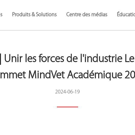
s
Produits & Solutions
Centre des médias
Éducati
Surveillance des Patients et Soutiens Médical
 Unir les forces de l'industrie 
mmet MindVet Académique 2
2024-06-19