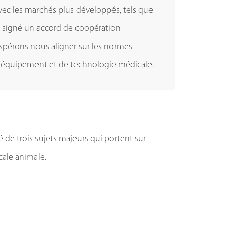
avec les marchés plus développés, tels que
e de gestion, nous devons également nous
avec les marchés plus développés, tels que
e de gestion, nous devons également nous
ns signé un accord de coopération
olutions spécifiques pour permettre la
ns signé un accord de coopération
olutions spécifiques pour permettre la
spérons nous aligner sur les normes
ées.
spérons nous aligner sur les normes
ées.
d'équipement et de technologie médicale.
d'équipement et de technologie médicale.
é de trois sujets majeurs qui portent sur
cale animale.