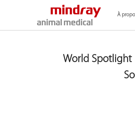
À propo
World Spotlight |
So