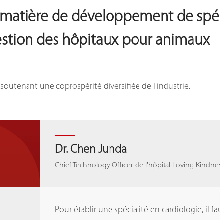
 matière de développement de spéc
gestion des hôpitaux pour animaux
soutenant une coprospérité diversifiée de l'industrie.
Alexandru Vitalaru
Alexandru Vitalaru
Dr. Chen Junda
Dr. Chen Junda
Secrétaire général de la Fédération européenne des
Secrétaire général de la Fédération européenne des
Chief Technology Officer de l'hôpital Loving Kindne
Chief Technology Officer de l'hôpital Loving Kindne
compagnie (FECAVA), président de l'Association rou
compagnie (FECAVA), président de l'Association rou
Pour établir une spécialité en cardiologie, il 
En tant que managers ambitieux, nous nous e
Pour établir une spécialité en cardiologie, il 
En tant que managers ambitieux, nous nous e