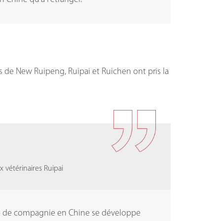
 de New Ruipeng, Ruipai et Ruichen ont pris la
 vétérinaires Ruipai
 vétérinaires Ruipai
aux de compagnie en Chine se développe
atouts uniques, à attirer plus de patients et
aux de compagnie en Chine se développe
atouts uniques, à attirer plus de patients et