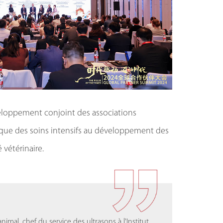
veloppement conjoint des associations
atique des soins intensifs au développement des
vétérinaire.
compagnie” de l'Association chinoise des
imal, chef du service des ultrasons à l'Institut
compagnie” de l'Association chinoise des