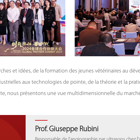
rches et idées, de la formation des jeunes vétérinaires au dé
dustrielles aux technologies de pointe, de la théorie et la pr
aste, nous présentons une vue multidimensionnelle du marché 
Dr. Lai Xiaoyun
Prof. Giuseppe Rubini
Dr. Lai Xiaoyun
Dr. João Pereira de Araújo
Kittipong Tachampa
Dr. João Pereira de Araújo
Président de la branche “Médecine des animaux de 
Responsable de l'angiographie par ultrasons chez l'an
Président de la branche “Médecine des animaux de 