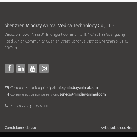
Shenzhen Mindray Animal Medical Technology Co., LTD.
Dirección: Tower 4, YESUN Intelligent Community Ⅲ, No.1301-88 Guanguang
Road, Xinlan Community, Guanlan Street, Longhua District, Shenzhen 518110,
P.R.China
Correo electrónico principal:
info@mindrayanimal.com
Correo electrónico de servicio:
service@mindrayanimal.com
Tél: （86-755）33997000
Condiciones de uso
Aviso sobre cookies