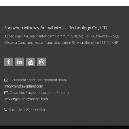
Shenzhen Mindray Animal Medical Technology Co., LTD.
Адрес: Башня 4, Yesun Intelligent Community III., No.1301-88 Гуангуан Роуд,
Община Синьлань, улица Гуаньлань, район Лунхуа, Shenzhen 518110, КНР
Основной адрес электронной почты:
info@mindrayanimal.com
Служебный адрес электронной почты:
service@mindrayanimal.com
Тел: （86-755）33997000