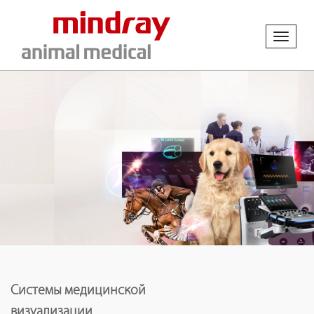
Toggl
naviga
Системы медицинской
визуализации