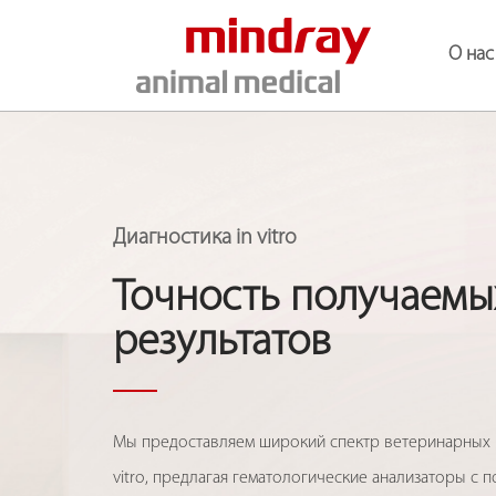
О нас
Цифровые Рентгенографические Системы
Диагностика in vitro
Точность получаемы
результатов
Мы предоставляем широкий спектр ветеринарных р
vitro, предлагая гематологические анализаторы с 