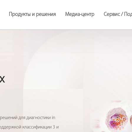
Продукты и решения
Медиа-центр
Сервис / По
Аппараты Искусственной Вентиляции Легких
х
ешений для диагностики in
поддержкой классификации 3 и