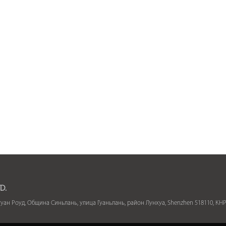
D.
уангуан Роуд, Община Синьлань, улица Гуаньлань, район Лунхуа, Shenzhen 518110, КН