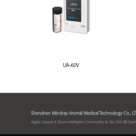
UA-60V
Shenzhen Mindray Animal Medical Technology Co., LT
Адрес: Башня 4, Yesun Intelligent Community III., No.1301-88 Г