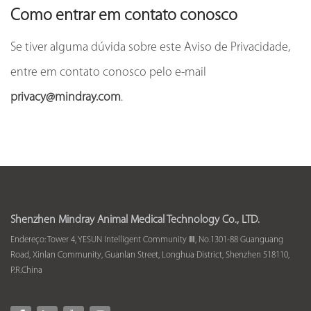
Como entrar em contato conosco
Se tiver alguma dúvida sobre este Aviso de Privacidade,
entre em contato conosco pelo e-mail
privacy@mindray.com
.
Shenzhen Mindray Animal Medical Technology Co., LTD.
Endereço: Tower 4, YESUN Intelligent Community Ⅲ, No.1301-88 Guanguang
Road, Xinlan Community, Guanlan Street, Longhua District, Shenzhen 518110,
P.R.China