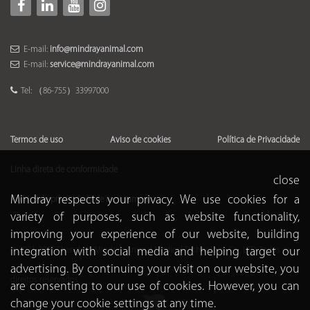
E-mail:
info@mindrayanimal.com
E-mail:
service@mindrayanimal.com
Tel: （86-755）33997000
Termos de uso
Aviso de cookies
Política de Privacidade
Linha direta de conformidade
close
Mindray respects your privacy. We use cookies for a
Política de privacidade de recrutamento
variety of purposes, such as website functionality,
improving your experience of our website, building
© 2021-2026 Shenzhen Mindray Animal Medical Technology Co., LTD. Todos os
integration with social media and helping target our
advertising. By continuing your visit on our website, you
direitos reservados
are consenting to our use of cookies. However, you can
change your cookie settings at any time.