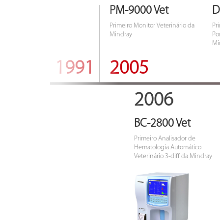
PM-9000 Vet
D
Primeiro Monitor Veterinário da
Pr
Mindray
Por
Mi
1991
2005
2006
BC-2800 Vet
Primeiro Analisador de
Hematologia Automático
Veterinário 3-diff da Mindray