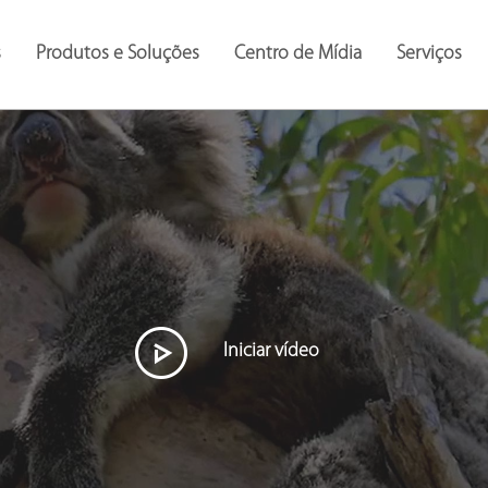
s
Produtos e Soluções
Centro de Mídia
Serviços
Monitoramento do paciente e assistência à vida
Sistemas de monitoramento de pacientes
Iniciar vídeo