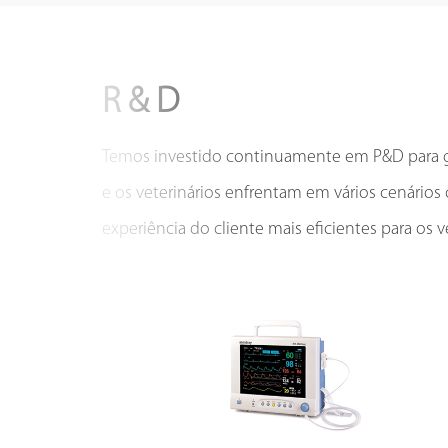
R & D
Temos investido continuamente em P&D para gar
e os veterinários enfrentam em vários cenários
experiência do cliente mais eficientes para os ve