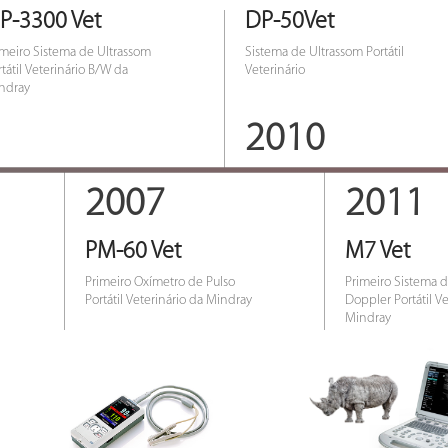
P-3300 Vet
DP-50Vet
imeiro Sistema de Ultrassom
Sistema de Ultrassom Portátil
tátil Veterinário B/W da
Veterinário
ndray
2010
2007
2011
PM-60 Vet
M7 Vet
Primeiro Oxímetro de Pulso
Primeiro Sistema 
Portátil Veterinário da Mindray
Doppler Portátil Ve
Mindray